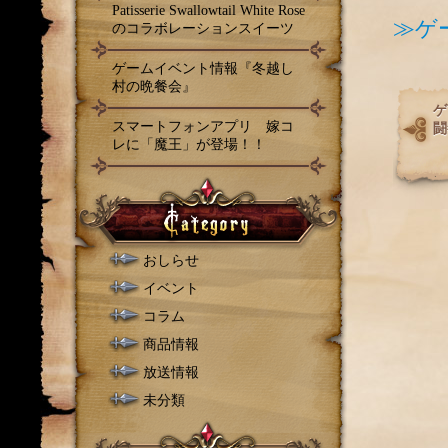
Patisserie Swallowtail White Rose
≫ゲ
のコラボレーションスイーツ
ゲームイベント情報『冬越し
村の晩餐会』
ゲ
スマートフォンアプリ 嫁コ
闘
レに「魔王」が登場！！
おしらせ
イベント
コラム
商品情報
放送情報
未分類