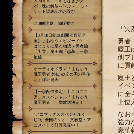
人間宣言 ～名もなき少女
が 魂の解放を叫ぶ～」 ジャ
ケット誤表記のお詫び
8/18朗読劇、物販案内
「冥
【8月18日朗読劇開催直前企
勇者
画】まおゆうエピソード0 ～
はじまりに至る物語～勇者編
魔王
「出立」魔王編「恋慕」一挙
他プ
配信！
に貢
オーディオドラマ「まおゆう
魔王勇者 外伝 砂丘の国の弓使
魔王
い」詳細発表
イベ
【一挙配信決定！】ニコニコ
に全
アニメスペシャル「まおゆう
上位
魔王勇者」一挙放送決定！
なお
“アニマックススペシャルく
じ”が 全国のゲオ・文教堂・ア
強力
ニメイトで好評発売中！
豪華