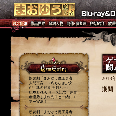
ゲ
闘
2013
朗読劇「まおゆう魔王勇者
人間宣言 ～名もなき少女
が 魂の解放 を叫ぶ～」
期間 
BD&DVDリリース記念！原作
者橙乃ままれ先生と一緒にエ
アー実況！
朗読劇「まおゆう魔王勇者